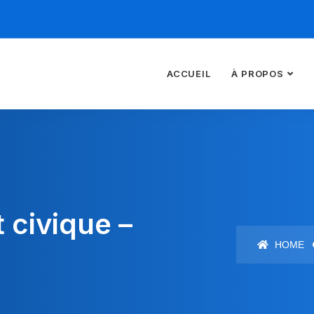
ACCUEIL
À PROPOS
✅
 demande a bien été en
iche d'inscription à signer et nous renvoyer par courrier en 
Votre fiche vous a également été envoyé par email.
 civique –
HOME
Vous pouvez également régler vos frais d'inscription par virement
ncaire ou par chèque en suivant les instructions présentes dans vo
fiche d'inscription.