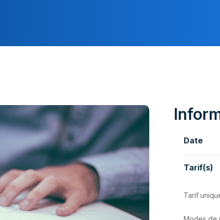
Revenir À La Page D'accueil
Infor
Date
Tarif(s)
Tarif uniqu
Modes de p