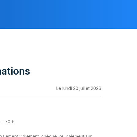
mations
Le lundi 20 juillet 2026
e : 70 €
aiement : virement, chèque, ou paiement sur