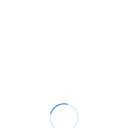
Please
leave
J’ai lu et compris l’information sur le traitement de
this
mes données personnelles selon la loi RGPD et la
field
politique de confidentialité de l’E2LF.
empty.
Envoyer
Nous Contacter